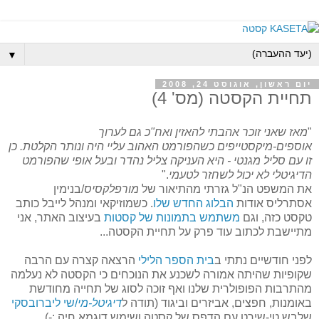
▼
יום ראשון, אוגוסט 24, 2008
תחיית הקסטה (מס' 4)
"
מאז שאני זוכר אהבתי להאזין ואח"כ גם לערוך
אוספים-מיקסטייפים כשהפורמט האהוב עליי היה ונותר הקלטת. כן
זו עם סליל מגנטי - היא העניקה צליל נהדר ובעל אופי שהפורמט
הדיגיטלי לא יכול לשחזר לטעמי
."
את המשפט הנ"ל גזרתי מהתיאור של
מורפלקסיס
/בנימין
אסתרליס אודות
הבלוג החדש שלו
. כשמוזיקאי ומנהל לייבל כותב
טקסט כזה, וגם
משתמש בתמונות של קסטות
בעיצוב האתר, אני
מתיישבת לכתוב עוד פרק על תחיית הקסטה...
לפני חודשיים נתתי ב
בית הספר הלילי
הרצאה קצרה עם הרבה
שקופיות שהיתה אמורה לשכנע את הנוכחים כי הקסטה לא נעלמה
מהתרבות הפופולרית שלנו ואף זוכה לסוג של תחייה מחודשת
באומנות, חפצים, אביזרים וביגוד (תודה ל
דיגיטל-מי
/שי ליברובסקי
שלבש טי-שירט עם הדפס של קסטה ושימש דוגמא חיה :-)