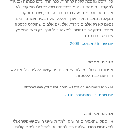
פלייליסט נהפכת לקלה להחריד, ככה יורד ערכו כמתנה (בניגוד
למיקסטייפ מהסוג של מורפלקסיס שהערך שלו מוזיקלי ולא
אישי). זה חלק מתופעה רחבה הרבה יותר, שבה מוזיקה
מוקלטת מאבדת את הערך הכלכלי שלה בעיני אנשים רבים
(פעם לא רק אלבום מקורי, אלא גם אלבום שהוקלט לקסטה
ואפילו דיסק צרוב נחשבו למשהו בעל ערך, רק בשל המאמץ
שנדרש בהכנתם).
יום שני, 25 אוגוסט, 2008
אנונימי אמר/ה...
אפרופו דיגיטל_מי, לא הייתי שם פה קישור לקליפ שלו אם לא
היה שם כבוד לקסטות...
http://www.youtube.com/watch?v=AoimdrLMN2M
יום שבת, 13 ספטמבר, 2008
אנונימי אמר/ה...
אין ספק שהאסירים זה שוס, למרות שאני חושב שאפשר אולי
להשתמש בסרט שלהם כדי לחנוק, או להקליט עליהם קולות