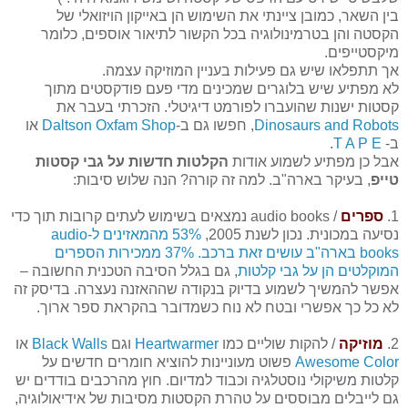
בין השאר, כמובן ציינתי את השימוש הן באייקון הויזואלי של
הקסטה והן בטרמינולוגיה בכל הקשור לתיאור אוספים, כלומר
מיקסטייפים.
אך תתפלאו שיש גם פעילות בעניין המוזיקה עצמה.
לא מפתיע שיש בלוגרים שמכינים מדי פעם פודקסטים מתוך
קסטות ישנות שהועברו לפורמט דיגיטלי. הזכרתי בעבר את
Dinosaurs and Robots
, חפשו גם ב-
Daltson Oxfam Shop
או
ב-
T A P E
.
אבל כן מפתיע לשמוע אודות
הקלטות חדשות על גבי קסטות
טייפ
, בעיקר בארה"ב. למה זה קורה? הנה שלוש סיבות:
1.
ספרים
/ audio books נמצאים בשימוש לעתים קרובות תוך כדי
נסיעה במכונית. נכון לשנת 2005,
53% מהמאזינים ל-audio
books בארה"ב עושים זאת ברכב. 37% ממכירות הספרים
המוקלטים הן על גבי קלטות
, גם בגלל הסיבה הטכנית החשובה –
אפשר להמשיך לשמוע בדיוק בנקודה שההאזנה נעצרה. בדיסק זה
לא כל כך אפשרי ובטח לא נוח כשמדובר בהקראת ספר ארוך.
2.
מוזיקה
/ להקות שוליים כמו
Heartwarmer
וגם
Black Walls
או
Awesome Color
פשוט מעוניינות להוציא חומרים חדשים על
קלטות משיקולי נוסטלגיה וכבוד למדיום. חוץ מהרכבים בודדים יש
גם לייבלים מבוססים על טהרת הקסטות מסיבות של אידיאולוגיה,