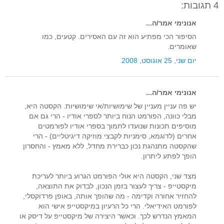
4 תגובות:
אנונימי אמר/ה...
הסיפור הכי מפתיע הוא זה עם האסירים. קטעים, כמו
שאומרים.
יום שני, 25 אוגוסט, 2008
אנונימי אמר/ה...
יש פה עניין מעניין של שימושיות/אי שימושיות. הקסטה היא,
מבלי כוונה, הפורמט הנוח ביותר לספרי אודיו - הרי גם אם
מוסיפים תכונות שנועדו לתמוך בספרי אודיו לפורמטים
אחרים (לדוגמא, סימניות לקבצי מוזיקה דיגיטליים) - הרי
שהקסטה מתנהגת נכון כברירת מחדל, ללא מאמץ - והחסרון
הופך לפתע ליתרון.
מצד שני, הקסטה היא אולי הפורמט הגרוע ביותר לעריכת
מיקסטייפ - צריך לעצור בזמן הנכון, לבדוק את התוצאה,
להחזיר אחורה וקדימה - מה שהופך אותה, באופן פרדוקסלי,
לפורמט האידיאלי. הרי כל הרעיון במיקסטייפ אישי הוא
המאמץ הנדרש לכך. וכאשר היצירה של מיקסטייפ על דיסק או