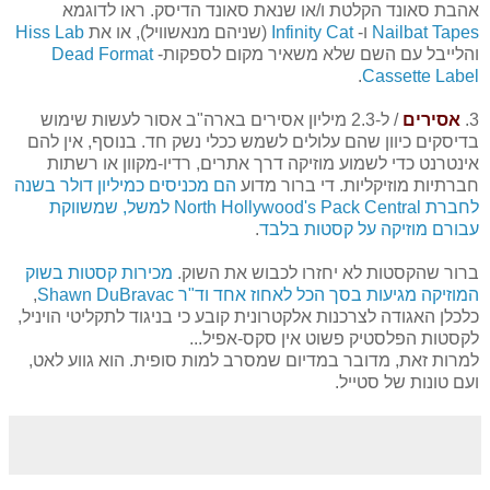
אהבת סאונד הקלטת ו/או שנאת סאונד הדיסק. ראו לדוגמא
Nailbat Tapes
ו-
Infinity Cat
(שניהם מנאשוויל), או את
Hiss Lab
והלייבל עם השם שלא משאיר מקום לספקות-
Dead Format
.
Cassette Label
3.
אסירים
/ ל-2.3 מיליון אסירים בארה"ב אסור לעשות שימוש
בדיסקים כיוון שהם עלולים לשמש ככלי נשק חד. בנוסף, אין להם
אינטרנט כדי לשמוע מוזיקה דרך אתרים, רדיו-מקוון או רשתות
חברתיות מוזיקליות. די ברור מדוע
הם מכניסים כמיליון דולר בשנה
לחברת North Hollywood's Pack Central למשל, שמשווקת
עבורם מוזיקה על קסטות בלבד
.
ברור שהקסטות לא יחזרו לכבוש את השוק.
מכירות קסטות בשוק
המוזיקה מגיעות בסך הכל לאחוז אחד וד"ר Shawn DuBravac
,
כלכלן האגודה לצרכנות אלקטרונית קובע כי בניגוד לתקליטי הויניל,
לקסטות הפלסטיק פשוט אין סקס-אפיל...
למרות זאת, מדובר במדיום שמסרב למות סופית. הוא גווע לאט,
ועם טונות של סטייל.