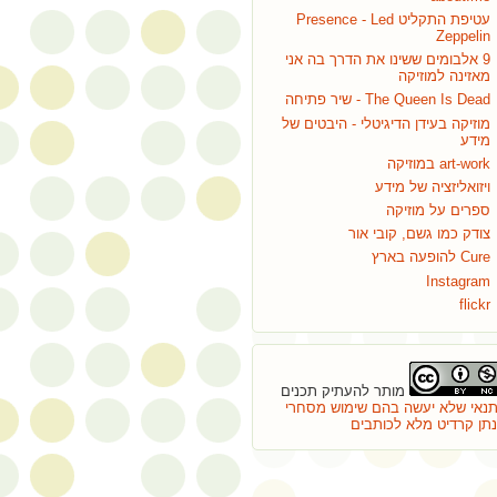
עטיפת התקליט Presence - Led
Zeppelin
9 אלבומים ששינו את הדרך בה אני
מאזינה למוזיקה
The Queen Is Dead - שיר פתיחה
מוזיקה בעידן הדיגיטלי - היבטים של
מידע
art-work במוזיקה
ויזואליזציה של מידע
ספרים על מוזיקה
צודק כמו גשם, קובי אור
Cure להופעה בארץ
Instagram
flickr
מותר להעתיק תכנים
נאי שלא יעשה בהם שימוש מסחרי
ינתן קרדיט מלא לכותבים