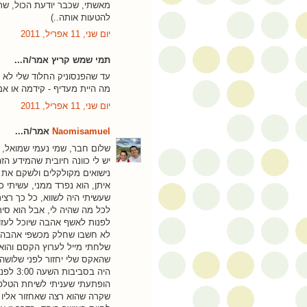
מאשתי, שכבר יודעת הכול, ש
להטעות אותה..)
יום שני, 11 אפריל, 2011
תמי שמש קריץ אמר/ה...
עד שהפנסוניק החלוד שלי לא י
מה היית מעדיף - קידמה או אמ
יום שני, 11 אפריל, 2011
Naomisamuel
אמר/ה...
יש לי כוונה חיובית שהמידע ה
נישואים מקולקלים ולשקם את 
איתן, הוא נפרד ממני, עשיתי כ
שעשיתי היה לשווא, כל כך רצי
לכל מה שהיה לי, אבל הוא סי
לפנות לאשף אהבה שיוכל לעזו
לא חשבו שחלק מכשפי אהבה קיי
שלחתי מייל לערוץ הקסם והוא 
שהאקס שלי יחזור לפני שלושה 
היה בס
הופתעתי שעניתי לשיחת הטלפו
שקרה שהוא רצה שאחזור אליו ע