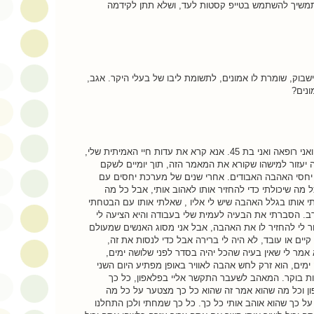
תמשיך להשתמש בטייפ קסטות לעד, ושלא תתן לקידמה
שבוק, שומרת לו אמונים, לתשומת ליבו של בעלי היקר. אגב,
ונים?
שלום חבר, שמי נעמי שמואל, ואני רופאה ואני בת 45. אנא קרא את עדות חיי האמיתית שלי,
זה יעזור למישהו שקורא את המאמר הזה, תוך יומיים לשקם
יחסי האהבה האבודים. אחרי שנים של מערכת יחסים עם
ל מה שיכולתי כדי להחזיר אותו לאהוב אותי, אבל כל מה
תי אותו בגלל האהבה שיש לי אליו , שאלתי אותו עם הבטחתי
רב. הסברתי את הבעיה לעמית שלי בעבודה והיא הציעה לי
ר לי להחזיר לו את האהבה, אבל אני מסוג האנשים שמעולם
ם או עובד, לא היה לי ברירה אבל כדי לנסות את זה,
אמר לי שאין בעיה שהכל יהיה בסדר לפני שלושה ימים,
ימים, הוא זרק לחש אהבה לאוויר באופן מפתיע היום השני
ביבות השעה 3:00 לפנות בוקר. המאהב לשעבר התקשר אליי בפלאפון, כל כך
ן וכל מה שהוא אמר זה שהוא כל כך מצטער על כל מה
ל כך שהוא אוהב אותי כל כך. כל כך שמחתי ולכן התחלנו