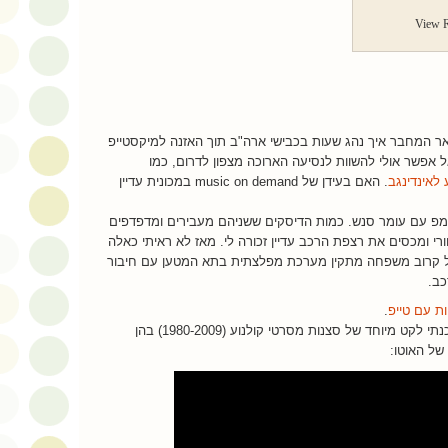
View R
 המחבר איך נהג שעות בכבישי ארה"ב תוך האזנה למיקסטייפ
 אפשר אולי להשוות לנסיעה הארוכה מצפון לדרום, כמו
לאינדינגב
. האם בעידן של
music on demand
במכונית עדיין
רמפ עם עומר סנש. כמות הדיסקים ששניהם מעבירים ומדפדפים
י ומכסים את רצפת הרכב עדיין זכורה לי. מאז לא ראיתי כאלה
ל קרוב משפחה מתקין מערכת מפלצתית בתא המטען עם חיבור
כב.
ות עם טייפ
.
הכנתי לקט מיוחד של סצנות מסרטי קולנוע (1980-2009) בהן
ל האוטו: