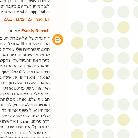
לחיות באושר ביחד. בדרך זו א
whatsapp / viber עם המספר הזה: (+66 81 302 8552) ... :) .. :) .. :) .. :) .. :). . :)
יום ראשון, 25 דצמבר, 2022
Evenly Russell
אמר/ה...
זו העדות שלי על עבודתו הטובה
החיים 
שפגשתי באינטרנט. ביום נאמן 
לפתור את הבעיות שלי. נתקלת
מהאנשים העידו שהוא החזיר 
העידו שהוא יכול להטיל כישוף
שראיתי, היא הייתה על אישה ב
הבעיות שלנו, ואנחנו אפילו י
ומוכשר ואני לא אפסיק לפרסם 
אמיתי ומטיל כישוף אמיתי כדי