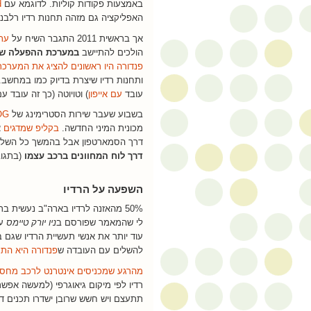
באמצעות פקודות קוליות. לדוגמא עם
d
האפליקציה גם מזהה תחנות רדיו רלבנט
אך בראשית 2011 התגבר השיח על
עתי
הולכים להתיישב
במערכת ההפעלה של
פנדורה היו ראשונים להציג את המער
ותחנות רדיו שיצרת בדיוק כמו במחשב.
עובד
עם אייפון
) וטויוטה (כך זה עובד ע
בשבוע שעבר שירות הסטרימינג של
OG
מכונית המיני החדשה.
בקליפ שמדגים
א
דרך הסמארטפון אבל בהמשך כל השלי
דרך לוח המחוונים ברכב עצמו
(בתגוב
השפעה על הרדיו
50% מהאזנה לרדיו בארה"ב נעשית ברכב ואין פלא שה-
לי שהמאמר שפורסם ב
ניו יורק טיימס
ע
עוד יותר את אנשי תעשיית הרדיו שגם 
להשלים עם העובדה ש
פנדורה היא התח
מהרגע שמכניסים אינטרנט לרכב מחס
רדיו לפי מיקום גיאוגרפי (למעשה אפשר
תתעצם ויש חשש שרובן ישדרו תכנים דו