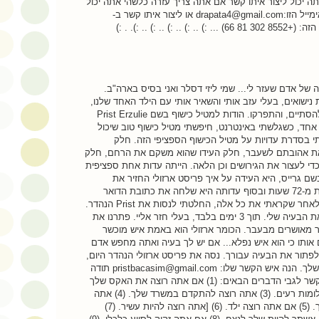
תה יכול ליצור איתו קשר אם אתה צריך עזרה כלשהי אתה יכול
ליצור איתו קשר עם כתובת האימייל הזו:drapata4@gmail.com או ליצור איתו קשר ב-
 של אדם שעזר לי... שמי ליזי דסלר ואני בסיס בארה"ב.
שלי חזרו!!! אחרי 9 שנות נישואים, בעלי עזב אותי והשאיר אותי עם הילד האחד שלנו,
הרגשתי שהחיים שלי עומדים להסתיים, והתפרקו. הודות למטיל כישוף בשם Prist Erzulie
אחד, כשגלשתי באינטרנט, חיפשתי מטיל כישוף טוב שיכול
י בסדרת עדויות על מטיל הכישוף הספציפי הזה. חלק
את אהובתם לשעבר, חלק העידו שהוא משקם את הרחם, חלק
 כדי לעצור את הגירושים וכן הלאה. הייתה עדות אחת ספציפית
שם גרייס, היא העידה על איך פריסט ארזולי החזיר את
המאהב לשעבר שלה תוך פחות מ-72 שעות ובסוף עדותה היא שלחה את כתובת הדואר
האלקטרוני של פריסט ארזולי. לאחר שקראתי את כל אלה, החלטתי לנסות את Prist הנהדר.
פניתי אליו במייל והסברתי לו את הבעיה שלי. תוך 3 ימים בלבד, בעלי חזר אליי. פתרנו את
ותר מאושרים מבעבר. הכומר ארזולי הוא באמת איש מוכשר
אותו כי הוא איש נפלא... אם יש לך בעיה ואתה מחפש אדם
 לפתור את הבעיה עבורך. נסה את פריסט ארזולי הנהדר היום,
אולי הוא יהיה התשובה לבעיה שלך. הנה איש הקשר שלו: pristbacasim@gmail.com תודה
רבה פריסט Erzulie צור איתו קשר לגבי הדברים הבאים: (1) אם אתה רוצה את האקס שלך
בחזרה. (2) אם תמיד יש לך חלומות רעים. (3) אתה רוצה להתקדם במשרד שלך. (4) אתה
רוצה שנשים/גברים ירוצו אחריך. (5) אם אתה רוצה ילד. (6) [אתה רוצה להיות עשיר. (7)