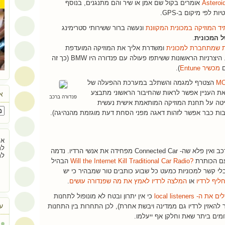
Asteroi
אומרים בקול שם אמן או שיר והם מתנגנים, בנוסף
יות לפי מיקום ב-
GPS
.
ד המוזיקה במכונית המקוונת
ונעשה ברור ששירותי סטרימינג
 המכונית
.
כת שמתחברת למכונית
ומשדרת אליך את המוזיקה המועדפת
 היצרניות הראשונות ששיתפו פעולה עם פנדורה היו
BMW
(כך זה
ם
מכשיר
Entune
).
M
הצטרף למגמה והשתלב במערכת ההפעלה של
ת העניין אפשר לראות שהחיבור הראשוני מתבצע
אר
פנדורה ברכב
טה על תחנת המוזיקה המותאמת אישית נעשית
ות כבר אפשר לזהות דאגה מפני הסחת דעת מוגזמת מהנהיגה).
אם
לת
Connected Car
מפחידה את אנשי הרדיו. נדמה
לת
ם הכותרת
Will the Internet Kill Traditional Car Radio?
הבהיל
בלי קשר למכוניות כמעט כל שבוע כותבים טור שמבהיר כי יש
ליף לרדיו
או
המלצה לרדיו לאמץ את מה שפנדורה עושים
.
לים את ה-
local listeners
כי אין יתרון ובטח לא מונופול לתחנות
ע
 להאזין לרדיו גם ממדינה ויבשת אחרת), לכן התחרות בין התחנות
מים ביתר שאת וחלקן אף ייעלמו.