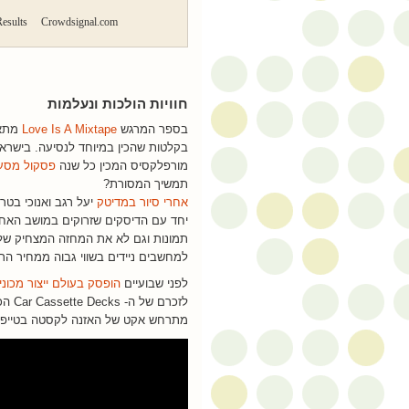
esults
Crowdsignal.com
חוויות הולכות ונעלמות
בספר המרגש
Love Is A Mixtape
מתאר
בקלטות שהכין במיוחד לנסיעה. בישראל
מורפלקסיס המכין כל שנה
פסקול מסע 
תמשיך המסורת?
אחרי סיור במדיטק
יעל רגב ואנוכי בט
יחד עם הדיסקים שזרוקים במושב האחור
תמונות וגם לא את המחזה המצחיק ש
למחשבים ניידים בשווי גבוה ממחיר הר
לפני שבועיים
הופסק בעולם ייצור מכוני
לזכרם של ה-
Car Cassette Decks
מתרחש אקט של האזנה לקסטה בטייפ ש