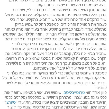
מפסיקים לנגן. הוא חשב שאלה הרגעים שהכי כיף לרקוד איתם
ורצה שבמקום כמה שניות יימשכו כמה דקות.
את הפתרון מצא בעזרת שימוש מקורי בסט הדי.ג'יי, שמורכב
בדרך כלל משני פטיפונים המאפשרים לתקליטן לעבור מסופו של
שיר בתקליט אחד לתחילתו של השיר הבא, בתקליט אחר, בלי
לעצור את המוזיקה והריקודים. קמפבל החל להשמיע ברייק
מתקליט אחד, לעבור לברייק בתקליט אחר בעוד הוא מריץ לאחור
את התקליט הראשון אל תחילת הברייק, וחוזר חלילה. אם השתמש
בשני עותקים של אותו התקליט, יכל ליצור לופ בן דקות ארוכות של
אותו הברייק - תיפוף פ'אנק אנרגטי או מקצב כלי הקשה לטיני
שחזרו על עצמם עוד ועוד לחדוות הרוקדים. בהמשך למסורת
שהכיר בג'מייקה כילד, קמפבל גם דיבר מעל המוזיקה והלהיב את
הקהל שלו בקריאות קצביות מלאות בסלנג שהמציא, חרז חרוזים,
והגיב על המצב בשכונה. כך הניח את היסודות להיפ הופ ולשירת
הראפ, על אף שאז עוד לא קיבלו את שמותיהם.
קמפבל השתמש בהקלטות כדי ליצור מוזיקה חדשה, כמו מלחיני
המוזיקה הקונקרטית, אבל חומר הגלם שלו היה מוזיקה מוקלטת של
יוצרים אחרים. המשך ההתפתחות של אמנות הדי.ג'יי הוביל לשני
כיוונים:
כיוון אחד הוא
טרנטייבליסם
, שימוש וירטואוזי בפטיפון שהופך אותו
לכלי נגינה בפני עצמו ומתרחק מהשימוש בהקלטה (סקרנים כלפי
הז'אנר וגם חובביו המושבעים ימצאו עניין בסרט התיעודי "
סקרצ'
”);
הכיוון השני הוא השתכללות החיבור בין הקלטות שונות כדי ליצור