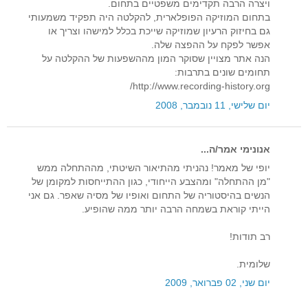
ויצרה הרבה תקדימים משפטיים בתחום.
בתחום המוזיקה הפופלארית, להקלטה היה תפקיד משמעותי
גם בחיזוק הרעיון שמוזיקה שייכת בכלל למישהו וצריך או
אפשר לפקח על ההפצה שלה.
הנה אתר מצויין שסוקר המון מההשפעות של ההקלטה על
תחומים שונים בתרבות:
http://www.recording-history.org/
יום שלישי, 11 נובמבר, 2008
אנונימי אמר/ה...
יופי של מאמר! נהניתי מהתיאור השיטתי, מההתחלה ממש
"מן ההתחלה" ומהצבע הייחודי, כגון ההתייחסות למקומן של
הנשים בהיסטוריה של התחום ואופיו של מסיה שאפר. גם אני
הייתי קוראת בשמחה הרבה יותר ממה שהופיע.
רב תודות!
שלומית.
יום שני, 02 פברואר, 2009