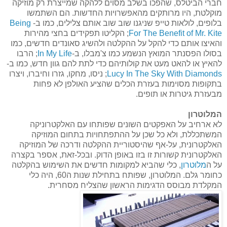
חברי הביטלס, שהפכו בשלב מסוים ללהקה שמייצרת רק מוזיקה
מוקלטת, היו מרותקים מהאפשרויות החדשות. הם השתמשו
בלופים, לולאות טייפ שניגנו שוב שוב אותם צלילים, כמו ב-
Being
For The Benefit of Mr. Kite
; הקליטו תפקידים בחצי מהירות
והאיצו אותם כדי להקל על ההקלטה ולהשיג סאונדים חדשים, כמו
בסולו הפסנתר המואץ הנשמע כמו צ'מבלו, ב-
In My Life
; הרבו
להאיץ או להאט מעט את קולותיהם כדי לתת להם גוון חדש, כמו ב-
Lucy In The Sky With Diamonds
; ניסו, מחקו, גזרו וחיברו, ויצרו
בתקופות מסוימות בעזרת הכלים שהציע האולפן לא פחות
מבעזרת גיטרות או תופים.
המלוטרון
לא ארחיב על האפקטים השונים שפותחו עם האלקטרוניקה
המשתכללת, ולא כל שכן על ההתפתחויות בתחום המוזיקה
האלקטרונית, על-אף שהיסטוריית ההקלטה ודרכה של המוזיקה
האלקטרונית קשורות זו בזו באופן הדוק. ובכל-זאת, אספר בקצרה
על ה
מלוטרון
, כלי שהביא למקומות חדשים את השימוש בהקלטה
כחומר גלם. המלוטרון, שפותח בתחילת שנות ה60, היה כלי
המקלדת מבוסס הדגימות הראשון שהצליח מסחרית.