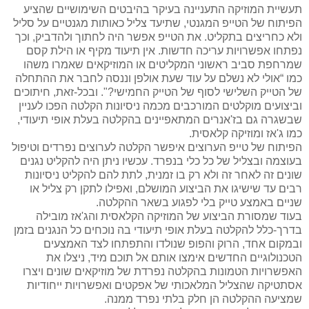
תעשיית המוזיקה התעניינה בעיקר בהיבטים השימושיים שהציע
הפיתוח של הטייפ המגנטי, שתיעד צליל כאותות מגנטיים על סליל
ולא כחריצים בתקליט. את הטייפ אפשר היה לחתוך ולהדביק, וכך
נפתחו אפשרויות עריכה חדשות. אין תיעוד מקיף או הילת קסם
שמרחפת סביב ראשוני המקליטים או המוזיקאים שאמרו משהו
כמו “אולי לא נשלם על עוד שעת אולפן וננסה לחבר את ההתחלה
של הטייק השלישי לסוף של הטייק החמישי?". ובכל-זאת, חיתוכים
וביצועים מוקלטים המורכבים מכמה ניסיונות הקלטה הפכו לעניין
שבשגרה גם בז'אנרים המתאפיינים בהקלטה בעלת אופי תיעודי,
כמו ג'אז ומוזיקה קלאסית.
הפיתוח של טייפ הערוצים איפשר הקלטה לערוצים נפרדים וטיפול
בעוצמה ובצליל של כל כלי בנפרד. עכשיו ניתן היה להקליט נגנים
שונים זה לאחר זה ולא רק בו זמנית, לתת להם להקליט ניסיונות
רבים עד שישיגו את הביצוע המושלם, ואפילו לתקן רק צליל או
שניים באמצע טייק בלי לפגוע בשאר ההקלטה.
בעוד שמסורת הביצוע של המוזיקה הקלאסית והג'אז מובילה
בדרך-כלל להקלטה בעלת אופי תיעודי בה נוכחים כל הנגנים בזמן
ובמקום אחד, הרוק והפופ שנולדו והתפתחו לצד האמצעים
הטכנולוגיים החדשים אימצו אותם אל תוכם מיד, ניצלו את
האפשרויות הטמונות בהקלטה נפרדת של מוזיקאים שונים ויצרו
אסתטיקה שהצליל המלאכותי של אפקטים ואפשרויות ייחודיות
שמציעה ההקלטה הן חלק בלתי נפרד ממנה.