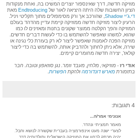
מוזיקה חדשה, דרך שאינספור יוצרים המשיכו בה, ואחת מנקודות
הציון החשובות שלה היתה היציאה לאור של
Endtroducing
מאת
די.ג'יי Shadow
, שהורכב אך ורק מסימפולים מתוך תקליטי ויניל.
הרעיון ליצור מוזיקה חדשה ממוזיקה קיימת עדיין מהדהד בעולם
המוזיקה והפך הקלטה ממוצר שקונים בחנות ומאזינים לו כמו
שהוא, למשהו שאפשר להשתמש בו כדי לעשות דברים חדשים.
מוזיקה הפכה לאמנות שאפשר ליצור לא רק בעזרת כלי נגינה או
שירה, אלא ניתן לחתוך ולהדביק אותה, להשתמש בה כדי ליצור
קולאז', יצירה חדשה מחומרים קיימים.
אודי רז
- מוזיקאי, מלחין, מעבד וזמר. נגן סוזאפון וטובה. חבר
בתזמורת
מארש דונדורמה
ולהקת
הפשרות
.
4 תגובות:
אנונימי אמר/ה...
מאמר תמציתי ונהדר.
לצערי ישנה מעט אינפורמציה בעברית שקשורה לנושא וחבל.
יהיה מרתק לבחון את המוזיקה הישראלית ותולדותיה דרך