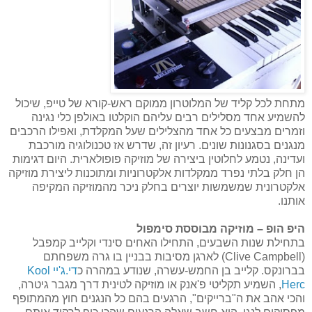
מתחת לכל קליד של המלוטרון ממוקם ראש-קורא של טייפ, שיכול
להשמיע אחד מסלילים רבים עליהם הוקלטו באולפן כלי נגינה
וזמרים מבצעים כל אחד מהצלילים שעל המקלדת, ואפילו הרכבים
מנגנים בסגנונות שונים. רעיון זה, שדרש אז טכנולוגיה מורכבת
ועדינה, נטמע לחלוטין ביצירה של מוזיקה פופולארית. היום דגימות
הן חלק בלתי נפרד ממקלדות אלקטרוניות ומתוכנות ליצירת מוזיקה
אלקטרונית שמשמשות יוצרים בחלק ניכר מהמוזיקה המקיפה
אותנו.
היפ הופ – מוזיקה מבוססת סימפול
בתחילת שנות השבעים, התחילו האחים סינדי וקלייב קמפבל
(Clive Campbell) לארגן מסיבות בבניין בו גרה משפחתם
בברונקס. קלייב בן החמש-עשרה, שנודע במהרה כ
די.ג'יי Kool
Herc
, השמיע תקליטי פ'אנק או מוזיקה לטינית דרך מגבר גיטרה,
והכי אהב את ה"ברייקים", הרגעים בהם כל הנגנים חוץ מהמתופף