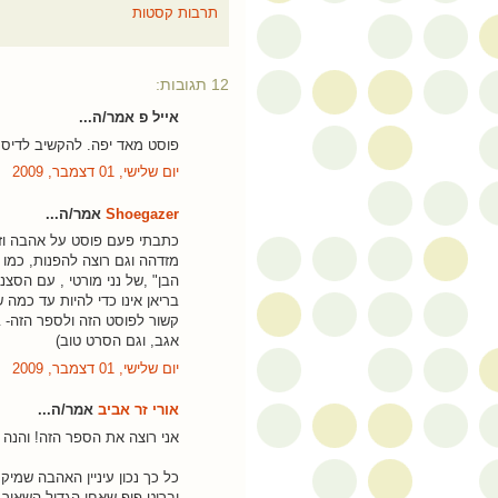
תרבות קסטות
12 תגובות:
אייל פ אמר/ה...
פוסט מאד יפה. להקשיב לדיסק
יום שלישי, 01 דצמבר, 2009
Shoegazer
אמר/ה...
כתבתי פעם פוסט על אהבה וזכרו
מזדהה וגם רוצה להפנות, כמו
הבן" ,של נני מורטי , עם הס
קשור לפוסט הזה ולספר הזה- בן
אגב, וגם הסרט טוב)
יום שלישי, 01 דצמבר, 2009
אורי זר אביב
אמר/ה...
אני רוצה את הספר הזה! והנה ע
כל כך נכון עיניין האהבה שמיק
ובריט פופ שאחי הגדול השאיר 