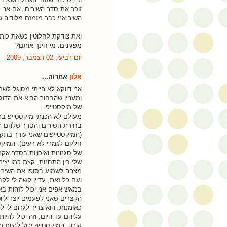
השיר אני כבר מזמזם מלודיה של
מפגינים. מי חינך אותם?
יום רביעי, 02 דצמבר, 2009
אלון
אמר/ה...
ומעניין שהבחור הביא את הדוג
של מיקסטייפ.
מעולם לא הכנתי מיקסטייפ בתק
בחירת השירים והסדר שלהם הי
(המיקסטייפים שאני עורך בתקו
חלקם לגמרי לא רעים). המיקסט
של סגנונות ואיכויות בסדר אקר
שלי בין התחנות, קצת כמו יצירה
מצפה לשמוע בסופו את השיר 
ועם כל זאת, עדיין קשה לי לק
במאש-אפים אני יכול לזהות בא
הקצרים שאני לפעמים יוצר ליוט
כאומנות, הוא צריך לגרום לי
עליהם עד היום, וזה יכול להי
קורה, המיקסטייפ יכול להיות 