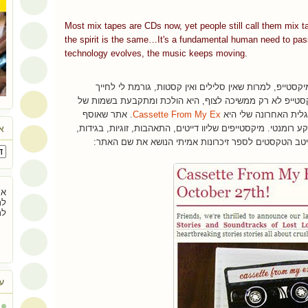
Most mix tapes are CDs now, yet people still call them mix 
the spirit is the same…It's a fundamental human need to pa
technology evolves, the music keeps moving.
טייפ, למרות שאין סלילים ואין קסטות, גורמת לי לחייך
קסטייפ לא רק ממשיכה לצוף, היא הולכת ומתקבעת בשמות של
גלית האחרונה שלי היא
Cassette From My Ex
. אתר שאוסף
אר
 רומנטי. מיקסטייפים שליוו דייטים, התאהבות, זוגיות, בגידות,
יטב הטקסטים לספר זיכרונות אמיתי הנושא את שם האתר:
אם
לת
לת
ע