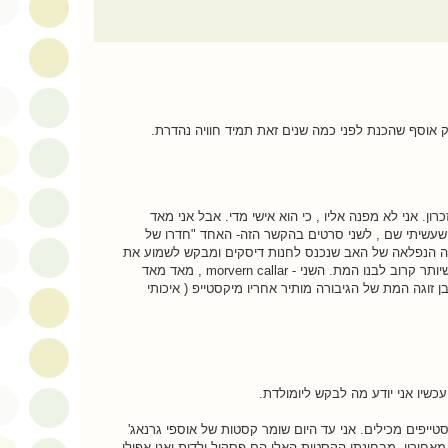
 אוסף שהכנת לפני כמה שנים זאת תמיד חוויה נהדרת.
ן. אני לא מפנה אליו , כי הוא אישי מדי. אבל אני מאד
 שעשיתי שם , לשני סרטים בהקשר הזה- האחד "חדרו של
צנה הנפלאה של האב שנכנס לחנות דיסקים ומבקש לשמוע את
בריאן אינו כדי להיות עד כמה שיותר קרוב לבנו המת. השני - morvern callar , מאד מאד
 זוגה המת של הגיבורה מותיר אחריו מיקסטייפ ( איכותי
כשיו אני יודע מה לבקש ליומולדת.
סטייפים מכילים. אני עד היום שומר קסטות של אוספי גרנאג'
מאחוריו. מבחינתי הקסטות האלו הם פסקול ילדות ואני אפילו