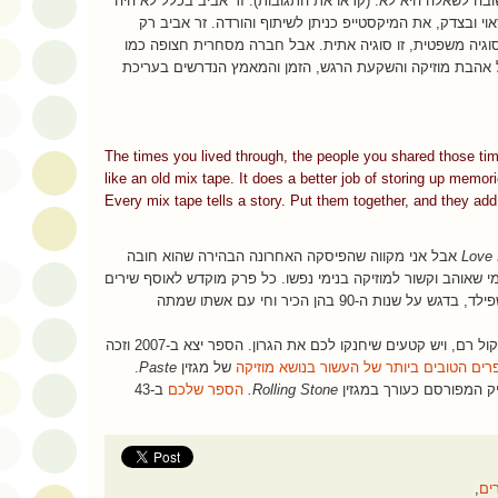
ה לשאלה היא לא. (קראו את התגובות). זר אביב בכלל לא היה
 כראוי ובצדק, את המיקסטייפ כניתן לשיתוף והורדה. זר אביב רק
 סוגיה משפטית, זו סוגיה אתית. אבל חברה מסחרית חצופה כמו
של אהבת מוזיקה והשקעת הרגש, הזמן והמאמץ הנדרשים בעריכת
The times you lived through, the people you shared those times 
like an old mix tape. It does a better job of storing up memor
Every mix tape tells a story. Put them together, and they add u
Love 
אבל אני מקווה שהפיסקה האחרונה הבהירה שהוא חובה
י שאוהב וקשור למוזיקה בנימי נפשו. כל פרק מוקדש לאוסף שירים
אחר שליווה את חייו של המחבר, רוב שפילד, בדגש על שנות ה-90 בהן הכיר וחי עם אשתו שמתה
יש בספר קטעים שיגרמו לכם לצחוק בקול רם, ויש קטעים שיחנקו לכם את הגרון. הספר יצא ב-2007 וזכה
ים הטובים ביותר של העשור בנושא מוזיקה
של מגזין
Paste
.
יק המפורסם כעורך במגזין
Rolling Stone.
הספר שלכם
ב-43
ים
,