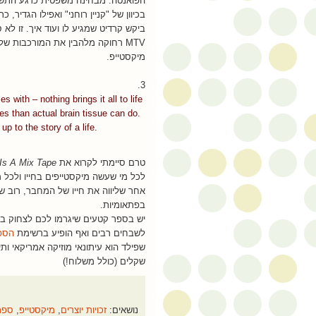
הפואנטה. מבחינה משפטית כרגע התשוב
בכיוון של "קניין רוחני" ואפילו הגדיר,
ביקש קרדיט שמגיע לו ועוד איך. זו לא
MTV רחוקה מלהבין את המורכבות 
מיקסטייפ.
3.
with – nothing brings it all to life
ies than actual brain tissue can do.
p to the story of a life.
טרם סיימתי לקרוא את
Is A Mix Tape
לכל מי שעשה מיקסטייפים בחייו ולכל מ
בפתאומיות.
לשבחים רבים ואף הופיע ברשימת
הספר
שפילד הוא עיתונאי מוזיקה אמריקאי ות
שקלים (כולל משלוח!)
נושאים:
זכויות יוצרים
,
מיקסטייפ
,
ספר