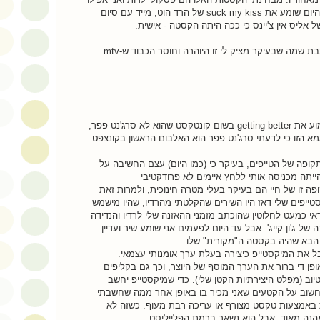
זוכר את סדר השירים. אם אני היום שומע את suck my kiss של הרד הוט, מייד עם סיום
 אליס אין צ'יינס כי ככה היתה הקסטה - אישית.
ואת צודקת לחלוטין כשאת כותבת שמה שבעיקר מציק לי זו היוהרה וחוסר הכבוד ש-mtv
אני דווקא לא הייתי מסוגל לשמוע את getting better בשום קונטקסט שהוא לא סרג'נט פפר,
מא הזו כי לדעתי סרג'נט פפר הוא האלבום הראשון בקונצפט
ופה של הטייפים, בעיקר כי (כמו היום) עצם החשיבה על
יתה מכניסה אותי ללחץ איימים לא פרודקטיבי
פה זו של חיי הם בעיקר בעלי מטרה חינוכית, ולמרות זאת
ייפים שלי דאז היו השירים שהקלטתי מהרדיו, שהיו מישמש
אי כמעט לחלוטין שהוכתב מזמני ההאזנה שלי לרדיו והנדידה
 של ג'ון קייג'. אבל עד היום לפעמים אני שומע שיר ועדיין
הבא שהיה בקסטה ה"מקורית" שלו.
בל את המיקסטייפ כיצירה בעלת ערך אומנותי עצמאי.
ופן די ברור את הערך המוסף של היוצר, וכך גם בקליפים
יוב (מפלט היצירתיות הקטן שלי). כדי שמיקסטייפ יחשב
 לחשוב על הקטעים שאני מכיר בו באופן אחר ממה שחשבתי
ות באמצעות טקסט מצורף או עריכה רבת מעוף. כשזה לא
מהנה מאוד, אבל הוא נשאר ברמת הפלייליסט.