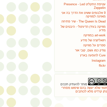
עטיפת התקליט Presence - Led
Zeppelin
9 אלבומים ששינו את הדרך בה אני
מאזינה למוזיקה
The Queen Is Dead - שיר פתיחה
מוזיקה בעידן הדיגיטלי - היבטים של
מידע
art-work במוזיקה
ויזואליזציה של מידע
ספרים על מוזיקה
צודק כמו גשם, קובי אור
Cure להופעה בארץ
Instagram
flickr
מותר להעתיק תכנים
נאי שלא יעשה בהם שימוש מסחרי
ינתן קרדיט מלא לכותבים