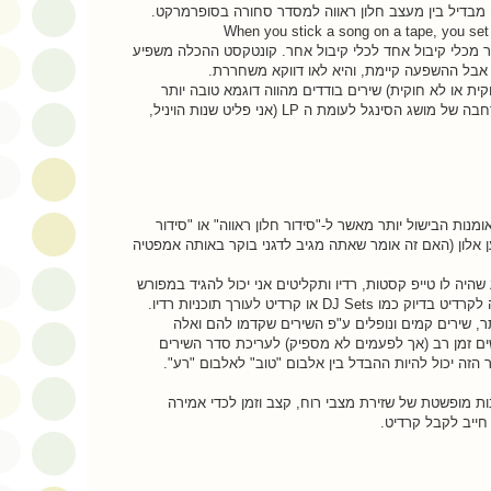
מבדיל בין מעצב חלון ראווה למסדר סחורה בסופרמרקט.
 מכלי קיבול אחד לכלי קיבול אחר. קונטקסט ההכלה משפיע
 אבל ההשפעה קיימת, והיא לאו דווקא משחררת.
קית או לא חוקית) שירים בודדים מהווה דוגמא טובה יותר
לשחרור שיר, אבל זו בעצם הרחבה של מושג הסינגל לעומת ה LP (אני פליט שנות הויניל,
מנות הבישול יותר מאשר ל-"סידור חלון ראווה" או "סידור
אלון (האם זה אומר שאתה מגיב לדגני בוקר באותה אמפטיה
היה לו טייפ קסטות, רדיו ותקליטים אני יכול להגיד במפורש
שמדובר בצורת אומנות שראויה לקרדיט בדיוק כמו DJ Sets או קרדיט לעורך תוכניות רדיו.
תר, שירים קמים ונופלים ע"פ השירים שקדמו להם ואלה
ים זמן רב (אך לפעמים לא מספיק) לעריכת סדר השירים
זה יכול להיות ההבדל בין אלבום "טוב" לאלבום "רע".
ת מופשטת של שזירת מצבי רוח, קצב וזמן לכדי אמירה
חייב לקבל קרדיט.