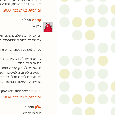
זהו - אני גמרתי להיום, ותודה 
יום רביעי, 02 דצמבר, 2009
קסטה
אמר/ה...
אלון –
גם אני אוהבת אלבום שלם, ואם
אך שפילד מסביר שההפרדה נו
g on a tape, you set it free
קרדיט מגיע לא רק לאומנות. ה
למשל עורך ברדיו.
מי שמכיר לעומק הרבה חומר מ
לנסיעה, לאהבה, למסיבה, לשע
לא מצפים לפרס נובל, רק קרדי
מתאים לנו לעקוב בהמשך, כמו
ותודה ל-shoegazer שהביאתך!
יום רביעי, 02 דצמבר, 2009
אלון
אמר/ה...
credit is due