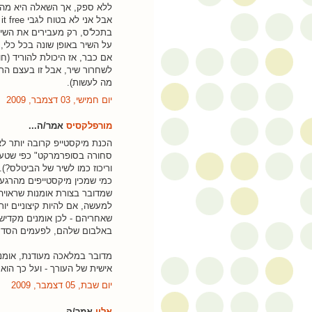
ללא ספק, אך השאלה היא מה 
אבל אני לא בטוח לגבי When you stick a song on a tape, you set it free
בתכל'ס, רק מעבירים את השיר
על השיר באופן שונה בכל כלי,
אם כבר, אז היכולת להוריד (חו
מה לעשות).
יום חמישי, 03 דצמבר, 2009
מורפלקסיס
אמר/ה...
הכנת מיקסטייפ קרובה יותר לאו
סחורה בסופרמרקט" כפי שטען 
וריכוז כמו לשיר של הביטלס?).
כמי שמכין מיקסטייפים מהרגע ש
למעשה, אם להיות קיצוניים יו
שאחריהם - לכן אומנים מקדיש
באלבום שלהם, לפעמים הסדר ה
מדובר במלאכה מעודנת, אומנו
אישית של העורך - ועל כך הוא 
יום שבת, 05 דצמבר, 2009
אלון
אמר/ה...