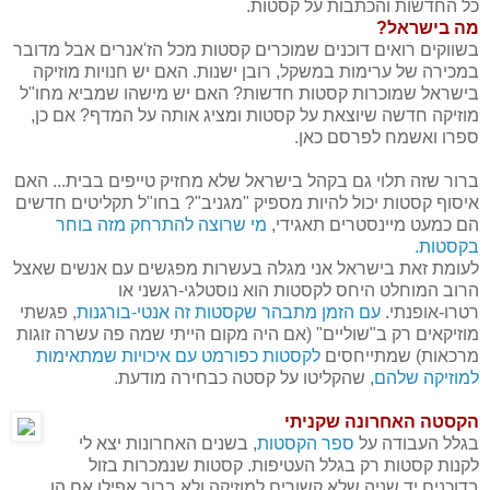
כל החדשות והכתבות על קסטות.
מה בישראל?
בשווקים רואים דוכנים שמוכרים קסטות מכל הז'אנרים אבל מדובר
במכירה של ערימות במשקל, רובן ישנות. האם יש חנויות מוזיקה
בישראל שמוכרות קסטות חדשות? האם יש מישהו שמביא מחו"ל
מוזיקה חדשה שיוצאת על קסטות ומציג אותה על המדף? אם כן,
ספרו ואשמח לפרסם כאן.
ברור שזה תלוי גם בקהל בישראל שלא מחזיק טייפים בבית... האם
איסוף קסטות יכול להיות מספיק "מגניב"? בחו"ל תקליטים חדשים
הם כמעט מיינסטרים תאגידי,
מי שרוצה להתרחק מזה בוחר
בקסטות.
לעומת זאת בישראל אני מגלה בעשרות מפגשים עם אנשים שאצל
הרוב המוחלט היחס לקסטות הוא נוסטלגי-רגשני או
רטרו-אופנתי.
עם הזמן מתבהר שקסטות זה אנטי-בורגנות
, פגשתי
מוזיקאים רק ב"שוליים" (אם היה מקום הייתי שמה פה עשרה זוגות
מרכאות) שמתייחסים
לקסטות כפורמט עם איכויות שמתאימות
למוזיקה שלהם
, שהקליטו על קסטה כבחירה מודעת.
הקסטה האחרונה שקניתי
בגלל העבודה על
ספר הקסטות
, בשנים האחרונות יצא לי
לקנות קסטות רק בגלל העטיפות. קסטות שנמכרות בזול
בדוכנים יד שניה שלא קשורים למוזיקה ולא ברור אפילו אם הן