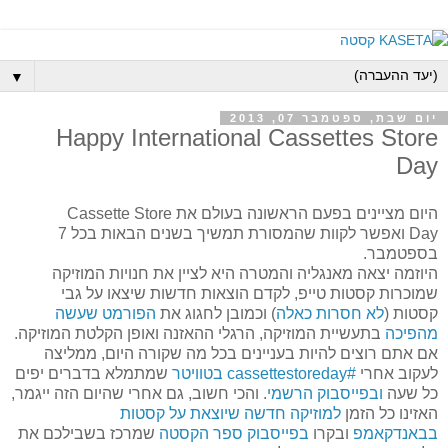
▼
יום שבת, ספטמבר 07, 2013
Happy International Cassettes Store
Day
היום מציינים בפעם הראשונה בעולם את
Cassette Store
Day
ואפשר לקוות שהמסורת תמשיך בשנים הבאות בכל 7
בספטמבר.
היוזמה יצאה מאנגליה והמטרה היא לציין את חנויות המוזיקה
שמוכרות קסטות טייפ, לקדם הוצאות חדשות שיצאו על גבי
קסטות (
לא חסרות כאלה
) וכמובן לחגוג את
הפורמט שעשה
מהפיכה
בתעשיית המוזיקה, הרגלי ההאזנה ואופן הקלטת המוזיקה.
אם אתם רוצים להיות בעניינים בכל מה שקורה היום, ממליצה
לעקוב אחרי
#
cassettestoreday
בטוויטר
שמתמלא בדברים יפים
כל שעה
ובפייסבוק הרשמי
. והכי חשוב, גם אחרי שהיום הזה ייגמר,
האזינו כל הזמן
למוזיקה חדשה שיוצאת על קסטות
בבאנדקאמפ
ובקרו
בפייסבוק ספר הקסטה
שמרכז בשבילכם את