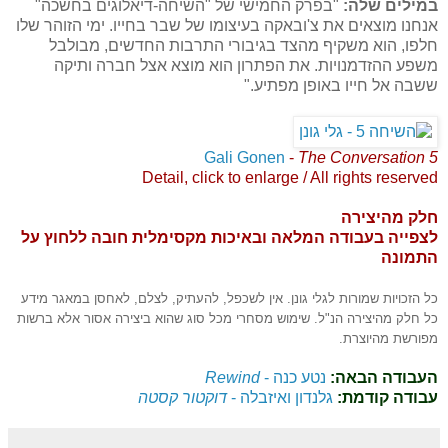
במילים שלה:
"בפרק החמישי של "השיחה-דיאלוגים בחשכה"
אנחנו מוצאים את צ'ובאקה בעיצומו של שבר בחייו. ימי הזוהר שלו
חלפו, הוא משקיף מהצד בגיבורי התרבות החדשים, מבולבל
משפע ההזדמנויות. את הפתרון הוא מוצא אצל חברה ותיקה
ששבה אל חייו באופן מפתיע."
Gali Gonen
-
The Conversation 5
Detail, click to enlarge / All rights reserved
חלק מהיצירה
לצפייה בעבודה המלאה ובאיכות מקסימלית חובה ללחוץ על
התמונה
כל הזכויות שמורות לגלי גונן. אין לשכפל, להעתיק, לצלם, לאחסן במאגר מידע
כל חלק מהיצירה הנ"ל. שימוש מסחרי מכל סוג שהוא ביצירה אסור אלא ברשות
מפורשת מהיוצרת.
העבודה הבאה:
נטע כנה -
Rewind
עבודה קודמת:
גלנדון ואיזבלה -
דוקטור קסטה