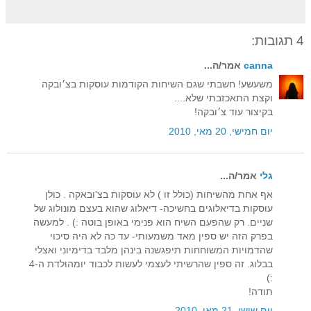
4 תגובות:
canna
אמר/ה...
משעשע! חשבתי שגם השיחות הקודמות עוסקות בצ׳ובקה
וקצת התאכזבתי שלא....
בקיצור עוד צ׳ובקה!
יום חמישי, 20 מאי, 2010
גלי
אמר/ה...
אף אחת מהשיחות (כולל זו ) לא עוסקות בצ'ובאקה . כולן
עוסקות בדיאלוגים בחשיכה- דיאלוג שהוא בעצם מונולוג של
שניים. רק שהפעם השיח הוא פנימי באופן בוטה :) . למעשה
בפרק הזה יש ספין מאד משמעותי- עד כה לא היה סיכוי
שהדמויות המשוחחות תיפגשנה בינהן מלבד בדימיוני ואצלי
בבלוג. זה ספין שהרשיתי לעצמי לעשות לכבוד יומהולדת ה-4
:)
תודה!
יום שישי, 21 מאי, 2010