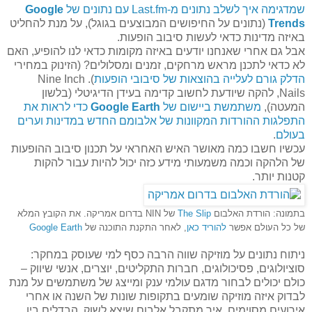
שמדגימה איך לשלב נתונים מ-Last.fm עם נתונים של
Google
Trends
(נתונים על החיפושים המבוצעים בגוגל), על מנת להחליט
באיזה מדינות כדאי לעשות סיבוב הופעות.
אבל גם אחרי שאנחנו יודעים באיזה מקומות כדאי לנו להופיע, האם
לא כדאי לתכנן מראש מרחקים, זמנים ומסלולים? (הזינוק במחירי
הדלק גורם לעלייה בהוצאות של סיבובי הופעות
). Nine Inch
Nails, להקה שיודעת לחשוב קדימה בעידן הדיגיטלי (בלשון
המעטה),
משתמשת ביישום של
Google Earth
כדי לראות את
התפלגות ההורדות המקוונות של אלבומם החדש במדינות וערים
בעולם
.
עכשיו חשבו כמה מאושר האיש האחראי על תכנון סיבוב ההופעות
של הלהקה וכמה משמעותי מידע כזה יכול להיות עבור להקות
קטנות יותר.
בתמונה: הורדת האלבום
The Slip
של NIN בדרום אמריקה. את הקובץ המלא
של כל העולם אפשר
להוריד כאן
, לאחר התקנת התוכנה של
Google Earth
ניתוח נתונים על מוזיקה שווה הרבה כסף למי שעוסק במחקר:
סוציולוגים, פסיכולוגים, חברות התקליטים, יוצרים, אנשי שיווק –
כולם יכולים לבחור מדגם עולמי ענק ומייצג של משתמשים על מנת
לבדוק איזה מוזיקה שומעים בתקופות שונות של השנה או אחרי
אירועים מסוימים, איך מתקבל אלבום שיצא לשוק, הבדלים בין