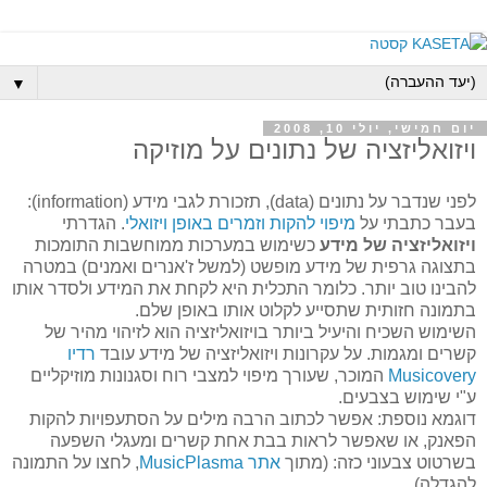
▼
יום חמישי, יולי 10, 2008
ויזואליזציה של נתונים על מוזיקה
לפני שנדבר על נתונים (data), תזכורת לגבי מידע (information):
בעבר כתבתי על
מיפוי להקות וזמרים באופן ויזואלי
. הגדרתי
ויזואליזציה של מידע
כשימוש במערכות ממוחשבות התומכות
בתצוגה גרפית של מידע מופשט (למשל ז'אנרים ואמנים) במטרה
להבינו טוב יותר. כלומר התכלית היא לקחת את המידע ולסדר אותו
בתמונה חזותית שתסייע לקלוט אותו באופן שלם.
השימוש השכיח והיעיל ביותר בויזואליזציה הוא לזיהוי מהיר של
קשרים ומגמות. על עקרונות ויזואליזציה של מידע עובד
רדיו
Musicovery
המוכר, שעורך מיפוי למצבי רוח וסגנונות מוזיקליים
ע"י שימוש בצבעים.
דוגמא נוספת: אפשר לכתוב הרבה מילים על הסתעפויות להקות
הפאנק, או שאפשר לראות בבת אחת קשרים ומעגלי השפעה
בשרטוט צבעוני כזה: (מתוך
אתר MusicPlasma
, לחצו על התמונה
להגדלה)