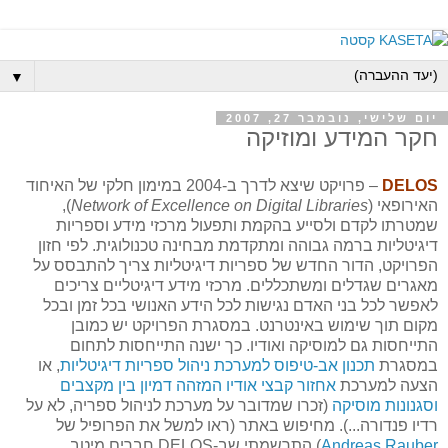
▼
יום שלישי, נובמבר 27, 2007
חקר המידע ומוזיקה
DELOS
– פרויקט שיצא לדרך ב-2004 במימון חלקי של האיחוד
האירופאי (
Network of Excellence on Digital Libraries
),
שמטרתו לקדם ולסייע בהקמת ותפעול מרכזי מידע וספריות
דיגיטליות ברמה גבוהה ומתקדמת מבחינה טכנולוגית. לפי חזון
הפרויקט, הדור החדש של ספריות דיגיטליות צריך להתבסס על
מאגרים שגדלים ומשתכללים. מרכזי מידע דיגיטליים צריכים
לאפשר לכל בני האדם נגישות לכל הידע האנושי בכל זמן ובכל
מקום תוך שימוש באינטרנט. במסגרת הפרויקט יש כמובן
התייחסות גם למוסיקה ואודיו. כך ישנה התייחסות לתחום
במסגרת
תכנון אב-טיפוס למערכת ניהול ספריות דיגיטליות
, או
הצעה למערכת
אחזור קבצי אודיו המזהה דמיון בין מקצבים
וסגנונות מוסיקה
(זכרו שמדובר על מערכת לניהול ספריה, לא על
רדיו פנדורה...). מחיפוש באתר (ראו למשל את הפרופיל של
Andreas Rauber
) התרשמתי שב-DELOS חברים מיטב