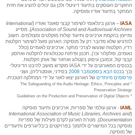
החוקרים העוסקים בתיעוד דיגיטלי ולכן גם יכולים להציג את חזית
המחקר בתיעוד אודיו ומוסיקה.
IASA
– ארגון בינלאומי לשימור קבצי סאונד ואודיו (
International
Association of Sound and Audiovisual Archives
), מסייע
ומייעץ בהקמת ארכיונים ותיעוד קולות מוקלטים ומצולמים. חשוב
להדגיש שלא מדובר רק על מוסיקה: הארגון פועל לשימור הקלטות
רדיו, הקלטות שנעשו לצרכי מחקר, ארכיונים לאומיים (כולל
נאומים, פולקלור וכו'), תכנון ופיתוח טכנולוגיות להקלטה ואחסון
קבצי קול, וכמובן עיסוק בקטלוג ואחזור של אותן הקלטות.
בכנסים המאורגנים על ידי IASA מוקדש מושב להיבט הדיגיטלי
(כך ב
כנס הבא בספטמבר 2008
בסידני, אוסטרליה), ושני
פרסומים מיוחדים
של הארגון יצאו לאור על ידי המחלקה
הטכנית
-
* The Safeguarding of the Audio Heritage: Ethics, Principles and
Preservation Strategy
* Guidelines on the Production and Preservation of Digital Objects
IAML
- ארגון עולמי של ספריות, ארכיונים ותיעוד מוסיקה
International
Association of Music Libraries, Archives and
(
Documentation
). מטרת הארגון לקדם פעילות של ספריות
מוסיקה בכל המישורים ולתמוך בפרויקטים ביבליוגרפים ותיעודיים
של מוסיקה.