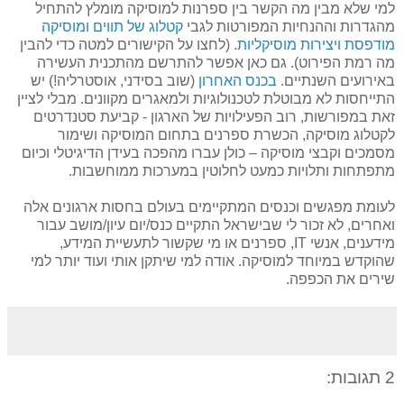
למי שלא מבין מה הקשר בין ספרנות למוסיקה מומלץ להתחיל
מהגדרות וההנחיות המפורטות לגבי
קטלוג של תווים ומוסיקה
מודפסת ויצירות מוסיקליות
. (לחצו על הקישורים למטה כדי להבין
מה רמת הפירוט). גם כאן אפשר להתרשם מהתכנית העשירה
באירועים השנתיים.
בכנס האחרון
(שוב בסידני, אוסטרליה!) יש
התייחסות לא מבוטלת לטכנולוגיות ולמאגרים מקוונים. מבלי לציין
זאת במפורשות, רוב הפעילויות של הארגון - קביעת סטנדרטים
לקטלוג מוסיקה, הכשרת ספרנים בתחום המוסיקה ושימור
מסמכים וקבצי מוסיקה – כולן עברו מהפכה בעידן הדיגיטלי וכיום
מתפתחות ותלויות כמעט לחלוטין במערכות ממוחשבות.
לעומת מפגשים וכנסים המתקיימים בעולם בחסות ארגונים אלה
ואחרים, לא זכור לי שבישראל התקיים כנס/יום עיון/מושב עבור
מידענים, אנשי IT, ספרנים או מי שקשור לתעשיית המידע,
שהוקדש במיוחד למוסיקה. אודה למי שיתקן אותי ועוד יותר למי
שירים את הכפפה.
2 תגובות: