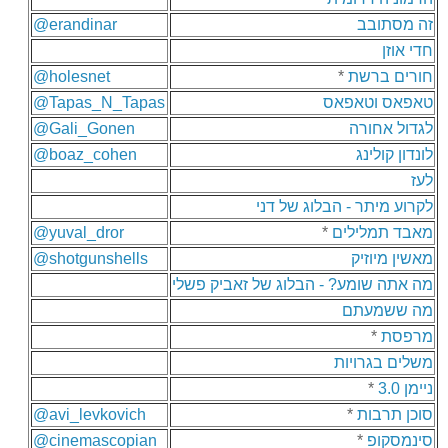
זה מסתובב
@erandinar
חדי אוזן
חורים ברשת
*
@holesnet
טאפאס וטאפאס
@Tapas_N_Tapas
לגדול אחורה
@Gali_Gonen
לונדון קולינג
@boaz_cohen
לעז
לקרוע מיתר - הבלוג של דני
מאבד תמלילים
*
@yuval_dror
מאשין מיוזיק
@shotgunshells
מה אתה שומע? - הבלוג של זאביק פשלי
מה ששמעתם
מרפסת
*
משלים בגרויות
ניימן 3.0
*
סוכן תרבות
*
@avi_levkovich
סינמסקופ
*
@cinemascopian