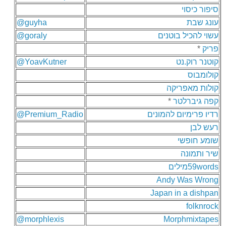
סיפור כיסוי
עונג שבת
@guyha
עשוי להכיל בוטנים
@goraly
פריק
*
קוטנר רוק.נט
@YoavKutner
קולומבוס
קולות מאפריקה
קפה גיברלטר
*
רדיו פרימיום להמונים
@Premium_Radio
רעש לבן
שומע חופשי
שיר ותמונה
59wordsמילים
Andy Was Wrong
Japan in a dishpan
folknrock
@morphlexis
Morphmixtapes