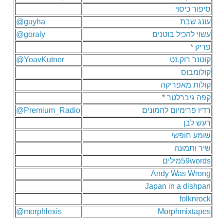
סיפור כיסוי
עונג שבת
@guyha
עשוי להכיל בוטנים
@goraly
פריק
*
קוטנר רוק.נט
@YoavKutner
קולומבוס
קולות מאפריקה
קפה גיברלטר
*
רדיו פרימיום להמונים
@Premium_Radio
רעש לבן
שומע חופשי
שיר ותמונה
59wordsמילים
Andy Was Wrong
Japan in a dishpan
folknrock
@morphlexis
Morphmixtapes