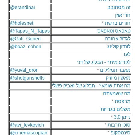
זה מסתובב
@erandinar
חדי אוזן
חורים ברשת
*
@holesnet
טאפאס וטאפאס
@Tapas_N_Tapas
לגדול אחורה
@Gali_Gonen
לונדון קולינג
@boaz_cohen
לעז
לקרוע מיתר - הבלוג של דני
מאבד תמלילים
*
@yuval_dror
מאשין מיוזיק
@shotgunshells
מה אתה שומע? - הבלוג של זאביק פשלי
מה ששמעתם
מרפסת
*
משלים בגרויות
ניימן 3.0
*
סוכן תרבות
*
@avi_levkovich
סינמסקופ
*
@cinemascopian