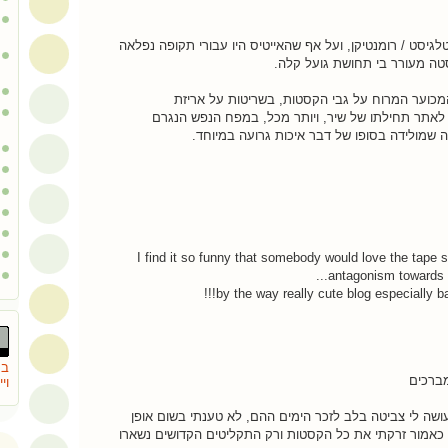
לגיסט / רומנטיקן, ועל אף שהאייטיס היו עבורי תקופה נפלאה
סטה מעורר בי תחושת גועל קלה.
כוער המרוח על גבי הקסטות, בשריטות על אריזת
 לאתר תחילתו של שיר, ויותר מכל, במפח הנפש הנגרם
שמולידה בסופו של דבר איכות גרועה במיוחד.
I find it so funny that somebody would love the tape
antagonism towards th
by the way really cute blog especially ba
בת
מברכים
וי
ושה לי צביטה בלב לזכר הימים ההם, לא טענתי בשום אופן
כאמור זרקתי את כל הקסטות ורק התקליטים הקדושים נשארו