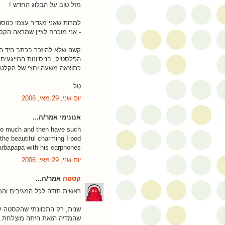
מזל טוב על הבלוג החדש !
למרות שאני מגדיר עצמי כנוסט
- אני מוכרח לציין שמראה הק
קשה שלא להיזכר בכתב היד המ
הפלסטיק, בניסיונות המייגעים
כתוצאה משעה וחצי של הקלטה 
טל
יום שני, 29 מאי, 2006
אנונימי אמר/ה...
 so much and then have such
e beautiful charming I-pod...
rbapapa with his earphones!!!
יום שני, 29 מאי, 2006
קסטה
אמר/ה...
ראשית תודה לכל המגיבים וה
שנית, רק התכוונתי שהקסטה ע
שהמדיה הזאת היתה מוצלחת. 