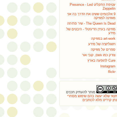
עטיפת התקליט Presence - Led
Zeppelin
9 אלבומים ששינו את הדרך בה אני
מאזינה למוזיקה
The Queen Is Dead - שיר פתיחה
מוזיקה בעידן הדיגיטלי - היבטים של
מידע
art-work במוזיקה
ויזואליזציה של מידע
ספרים על מוזיקה
צודק כמו גשם, קובי אור
Cure להופעה בארץ
Instagram
flickr
מותר להעתיק תכנים
נאי שלא יעשה בהם שימוש מסחרי
ינתן קרדיט מלא לכותבים