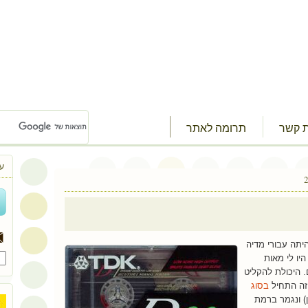
ת קשר
תרומה לאתר
ע
יתה עבורי מדיה
יו לי מאות
 היכולת להקליט
זה התחיל
בסוג
Maxwell s כמובן) ונגמר ברמת