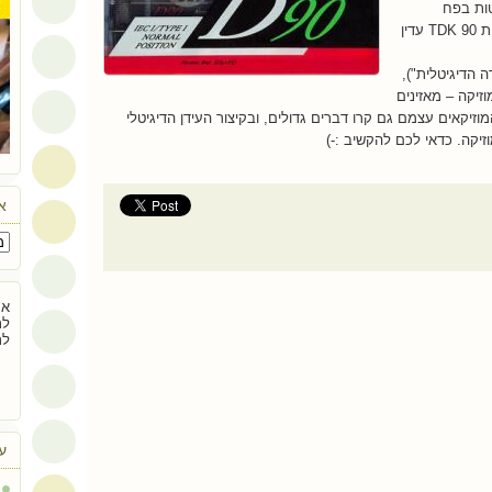
ות בפח
(התקליטים לא!) אבל לתמונה של קסטת TDK 90 עדין
 הדיגיטלית"),
זיקה – מאזינים
וזיקאים עצמם גם קרו דברים גדולים, ובקיצור העידן הדיגיטלי
זיקה. כדאי לכם להקשיב :-)
אר
אם
לת
לת
ע