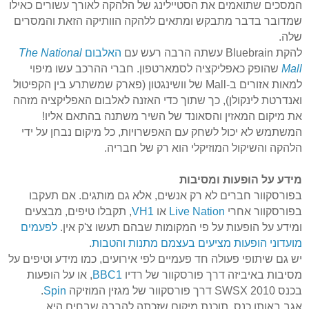
המסכים שתואמים את
הסטיילינג
של הלהקה לאורך עשורים כאילו
שמדובר בדבר מתבקש ומתאים ללהקה הוותיקה הזאת והמסרים
שלה.
להקת
Bluebrain
עשתה הרבה רעש עם
האלבום
The National
Mall
שהופק כאפליקציה
לסמארטפון
. חברי ההרכב עשו מיפוי
למאות אזורים ב-
Mall
של וושינגטון (פארק שמשתרע בין הקפיטול
ואנדרטת לינקולן), כך שתוך כדי האזנה לאלבום האפליקציה מזהה
את מיקום המאזין והסאונד של השיר משתנה בהתאם אליו!
המשתמש לא יכול לשחק עם האפשרויות, כל מיקום נבחן על ידי
הלהקה והשיקול המוזיקלי הוא רק של חבריה.
מידע על הופעות ומסיבות
בפורסקוור
חברים לא רק אנשים, אלא גם מותגים. אם תעקבו
בפורסקוור
אחרי
Live Nation
או
VH1
, תקבלו טיפים, מבצעים
ומידע על הופעות על פי המקומות שבהם תעשו צ'ק אין.
לפעמים
מועדוני הופעות מציעים בעצמם מתנות והטבות
.
יש גם שיתופי פעולה חד פעמיים לפי אירועים, כמו מידע וטיפים על
מסיבות באיביזה דרך
פורסקוור
של רדיו
BBC1
, או על הופעות
בכנס
SWSX 2010
דרך
פורסקוור
של מגזין המוזיקה
Spin
.
אגב באותו כנס, תוכנת מיקום שזכתה להרבה שבחים היא