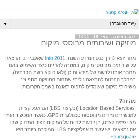
▼
יום ראשון, מאי 15, 2011
מוזיקה ושירותים מבוססי מיקום
מחר יוצא לדרך כנס המידע השנתי
Info 2011
שאעביר בו הרצאה
על שירותים מבוססי מיקום, במטרה להדגים כיצד השימוש בהם
מחבר אותנו לרשת של מידע ותוכן (ולאו דווקא רשת חברתית).
במהלך ההכנות להרצאה גיליתי שתחום המוזיקה מתפוצץ
משירותי מיקום שעומדים לתפוס תאוצה בשנים הקרובות.
מה זה?
Location Based Services
(ובקיצור
LBS
) הם אפליקציות
למכשירים ניידים מבוססות טכנולוגיית
GPS
.
כאשר המכשיר הנייד
מצוי פיזית לצדנו, הן יודעות לדווח על המיקום הפיזי המדויק שבו
אנו נמצאים. יש עשרות אפליקציות
LBS
, המוכרת ביותר היא
.
Foursquare