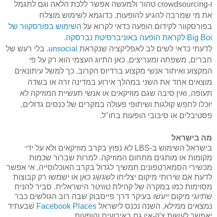
ו-
crowdsourcing
טהור ולמעשה אפשר ללכת הלאה וגם לתגמל
את מי שמרבה להגיע להופעות. כדוגמא לשימוש מוצלח
בפורסקוור
לקידום הופעה כדאי לקרוא על
השימוש
בפורסקוור
של
Boi
Big
לקראת הופעה באוניברסיטת נברסקה
.
לדעתי כדאי לשים לב לאפליקציה שנקראת
unsocial
. בלי רעש של
חברים, משפחה ומעריצים, כאן התיוג העצמי הוא רק על פי
המקצוע ואיתור אנשי מקצוע ברדיוס הקרוב. כך למשל עיתונאים
מוצאים אחד את השני במהלך אירוע במדינה זרה או בשדה
תעופה, ואין סיבה שגם מוזיקאים או אנשי תעשיית המוזיקה לא
יוכלו לחפש קולגות ושיתופי פעולה במקרים של כנסים גדולים,
פסטיבלים או סיבובי הופעות בחו"ל.
מה בישראל
בישראל השימוש ב-
LBS
לא נפוץ בקרב מוזיקאים ולא על ידי
מקומות או מותגים מתחום המוזיקה. למרות שברור שכמות
מכשירי
הסמארטפונים
תמשיך לגדול בקרב האוכלוסייה, אי אפשר
לדעת אם שירותי מיקום יצליחו לשגשג כאן או ישמשו רק קבוצות
מסוימות כמו במקרה של קהילת
טוויטר
הישראלית. סביר להניח
שתיוגי מיקום ייעשו בעיקר דרך
פייסבוק
שבה רוב הגולשים כבר
נמצאים ממילא. השנה נכנס לישראל
Facebook Places
שבעתיד
יאפשר לעשות צ'ק-אין גם באירועים והופעות.