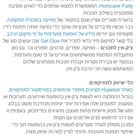
Hurricane Party
, המאפשרת למצוא שותפים כדי לארגן מסיבה
ספונטנית בשילוב הטבות.
בהערת סוגריים אציין שגם בהקשר של
מוזיקה במכונית המקוונת
,
כבר עכשיו מדברים על מכוניות שתוך כדי נסיעה יאתרו תחנות רדיו
מקומיות וגם יזרימו
מידע על הופעות מועדפות על פי מיקום הרכב
.
בלי קשר למיקום פיזי כדאי להכיר את
Get Glue
שבו עושים סוג של
צ'ק-אין לתכנים
– מוזיקה, ספרים, סרטים, ספורט
וכו
'. גם כאן
מתקבלות המלצות ממשתמשים אחרים על פי טעם והעדפות,
ובנוסף יש צבירת נקודות וקבלת הטבות ממותגים שלהם
המשתמש עשה הכי הרבה צ'ק-אין.
כלי שיווק למוזיקאים
באתר
Hypebot
מציעים מספר שימושים
בפורסקוור
למוזיקאים
.
בגדול ההמלצה היא לעשות צ'ק-אין בהופעות ואירועים, תערוכות או
הפגנות. לפעמים אלה אמירות יותר יעילות מכתיבת פוסט בבלוג
וסוג של מפגן אישיות פחות מעצבן מהגיגים
בפייסבוק
. בעקיפין זו
גם דרך להיפגש פנים אל פנים עם הקהל.
כמו כן מומלץ לעודד מעריצים לעשות צ'ק-אין בהופעות תוך כדי
שיתוף תמונות ותגובות. מיותר לציין למה זה שיווק מצוין