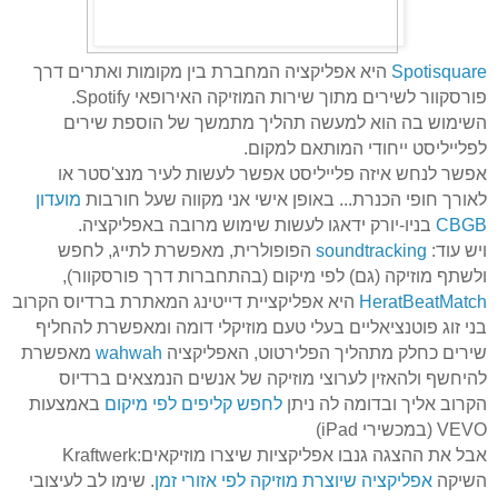
Spotisquare
היא אפליקציה המחברת בין מקומות ואתרים דרך
פורסקוור
לשירים מתוך שירות המוזיקה האירופאי
Spotify
.
השימוש בה הוא למעשה תהליך מתמשך של הוספת שירים
לפלייליסט
ייחודי המותאם למקום.
אפשר לנחש איזה
פלייליסט
אפשר לעשות לעיר מנצ'סטר או
לאורך חופי הכנרת... באופן אישי אני מקווה שעל חורבות
מועדון
CBGB
בניו-יורק ידאגו לעשות שימוש מרובה באפליקציה.
ויש עוד:
soundtracking
הפופולרית, מאפשרת לתייג, לחפש
ולשתף מוזיקה (גם) לפי מיקום (בהתחברות דרך
פורסקוור
),
HeratBeatMatch
היא אפליקציית דייטינג המאתרת ברדיוס הקרוב
בני זוג פוטנציאליים בעלי טעם מוזיקלי דומה ומאפשרת להחליף
שירים כחלק מתהליך הפלירטוט, האפליקציה
wahwah
מאפשרת
להיחשף ולהאזין לערוצי מוזיקה של אנשים הנמצאים ברדיוס
הקרוב אליך ובדומה לה ניתן
לחפש קליפים לפי מיקום
באמצעות
VEVO
(במכשירי
iPad
)
אבל את ההצגה גנבו אפליקציות שיצרו מוזיקאים:
Kraftwerk
השיקה
אפליקציה שיוצרת מוזיקה לפי אזורי זמן
. שימו לב לעיצובי