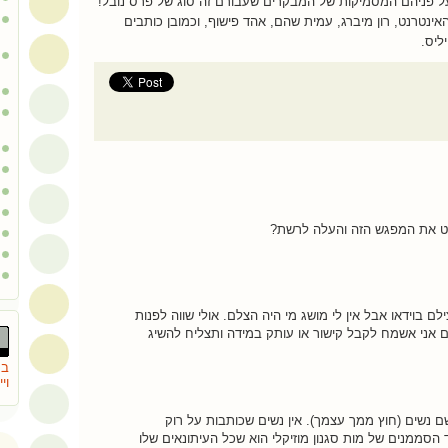
ת על פניהם המסמיקות של המבקרים שעבורם זה סוג של פרס נובל!
 האינטרנט, רון מיברג, עמית שהם, אהד פישוף, וכמובן כותבים
ליס.
ליט את המפגש הזה והעלה לרשת?
ם בוידאו אבל אין לי מושג מי היה הצלם. אולי שווה לפנות
 גם אני אשמח לקבל קישור או עותק במידה ותצליח להשיג
בת
וי
 נשים (חוץ ממך עצמך). אין נשים שכותבות על רוק
 הסממנים של מות סגנון מוזיקלי הוא שכל העיתונאים שלו