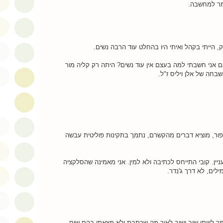
מר למחשבה.
וק, הייתי בקהל ואיתי היו בהחלט עוד הרבה נשים.
ם אני חשבתי למה בעצם אין עוד נשים? היתה רק קליה מור
בחה של אלן ויליס ז"ל.
ור, מוציא דברים מהקשרם, נתמך בתקינות פוליטית עבשה
ניין. קובי התייחס לכתיבה ולא למין. אני מאמינה שהסלקציה
ילים, לא דרך ג'נדר.
 מר לוויתן שוב ושוב לאור מה שכתבת ולא מצאתי בהם שום