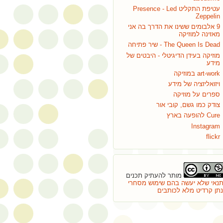
עטיפת התקליט Presence - Led
Zeppelin
9 אלבומים ששינו את הדרך בה אני
מאזינה למוזיקה
The Queen Is Dead - שיר פתיחה
מוזיקה בעידן הדיגיטלי - היבטים של
מידע
art-work במוזיקה
ויזואליזציה של מידע
ספרים על מוזיקה
צודק כמו גשם, קובי אור
Cure להופעה בארץ
Instagram
flickr
מותר להעתיק תכנים
נאי שלא יעשה בהם שימוש מסחרי
ינתן קרדיט מלא לכותבים