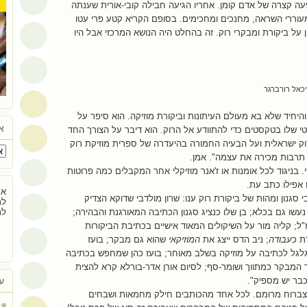
עה קצרה של אדם קומן. אחריו הגיעה חבילה קובי-אורית שענתה
מעוררי השראה, מחנכים ומחכימים. בסופם הקריא קטע פרי עטו
 על ביקורת ומבקרי רוק. זה בהחלט היה הנושא המרכזי אבל היו
יכאל רורברגר
והיחיד שלא בא מעולם העיתונות וביקורת מוזיקה. הוא סיפר על
אר
י שלו בטקסטים כדי להתוודע אל הרוק. הוא דיבר על הצורך החד
ק ישראלית ועל הבעיה החמורה בהיעדרה של ספרית מוזיקת רוק
תרבות מכירה את עצמה". אמן.
י. בניגוד לכל אומנות או ז'אנר מוזיקלי אחר המקבלים כמה פרוטות
ו אפילו כתב עת.
אם
 סגנון ומהות של ביקורת רוק ענו: שרון מולדבי שדוקא הצדיק
לת
 נעשו גם בכלא; בן שלו כנציג סגנון הכתיבה המאורגנת והבהירה;
לת
"ל; קליה מור על השיקולים המאוד אישיים בכתיבת הביקורות
ת כ
עבודה
; ניב הדס ייצג את
המוזיקאי
שהוא גם מבקר; בועז
גלגל לכתיבה על מוזיקה בשלב מאוחר; בועז כהן שמחפש בכתיבה
ד המבקר כמתווך ושומר-סף; לסיום אורן אדר-בורלא קרא להצית
בר יש מספיק".
ע
מצברוח מרומם. לכל אחד מהכותבים חילק מחמאות ושבחים