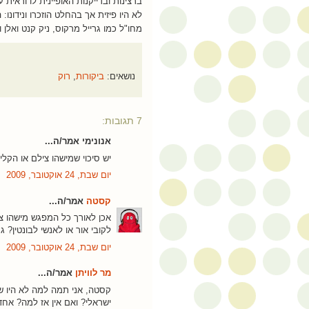
ברצינות ובדייקנות האופיינית לו וראי
לא היו פיזית אך בהחלט הוזכרו ונידונו:
מחו"ל כמו גרייל מרקוס, ניק קנט ואלן וי
נושאים:
ביקורות
,
רוק
7 תגובות:
אנונימי אמר/ה...
יש סיכוי שמישהו צילם או הק
יום שבת, 24 אוקטובר, 2009
קסטה
אמר/ה...
אכן לאורך כל המפגש מישהו ציל
לקובי אור או לאנשי לבונטין?
יום שבת, 24 אוקטובר, 2009
מר לוויתן
אמר/ה...
קסטה, אני תמה למה לא היו שם
ישראלי? ואם אין אז למה? אחד