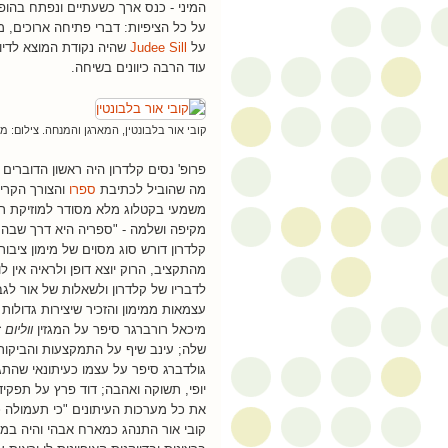
המיני - כנס ארך כשעתיים ונפתח בהופ
על כל הציפיות: דברי פתיחה ארוכים, 
על
Judee Sill
שהיה נקודת המוצא לדיון
עוד הרבה כיוונים בשיחה.
קובי אור בלבונטין, המארגן והמנחה. צילום: מ
פרופ' נסים קלדרון היה ראשון הדוברים 
מה שהוביל לכתיבת
ספרו
והצורך הקריט
משמעי בקטלוג מלא מסודר למוזיקת רו
מקיפה ושלמה - "ספריה היא דרך שבה 
קלדרון דורש סוג מסוים של מימון ציבור
מהתקציב, הרוק יוצא דופן ולראיה אין ל
לדבריו של קלדרון ולשאלות של אור לגבי
עצמאות ממימון והזכיר שיצירות גדולות
מיכאל רורברגר סיפר על המגזין
ווליום
ז
שלה; עינב שיף על התמקצעות והביקור
גולדברג סיפר על עצמו כעיתונאי שהת
יופי, תשוקה ואהבה; דוד פרץ על תפקי
את כל מערכות העיתונים "כי תעמולה כ
קובי אור התנהג כמארח אבהי והיה ב