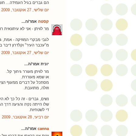
הם גברים בגיל העמידה... חו
יום שלישי, 27 אוקטובר, 2009
קסטה
אמר/ה...
מר לוויתן - אני לא עיתונאית ר
לגבי מבקרי המוזיקה - אמת, ג
מ"עכבר העיר" וקלדרון דיבר בש
יום שלישי, 27 אוקטובר, 2009
יונית אמר/ה...
מר לוויתן מעורר גיחוך קל.
או שמא מעוררת.
מסתכל על דברים ממעוף הציפ
וזולה, מתועבת.
נשים, גברים - זה כל כך לא הע
שלו הייתה נקיה והגיעה דרך המ
די לשטחיות.
יום רביעי, 28 אוקטובר, 2009
canna
אמר/ה...
יונית אני קראתי את דבריו של